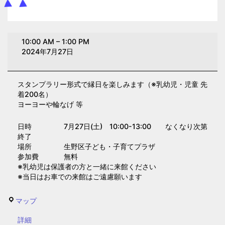
縁
10:00 AM
–
1:00 PM
日
2024年7月27日
ご
っ
スタンプラリー形式で縁日を楽しみます（※乳幼児・児童 先
こ
着200名）
(子
ヨーヨーや輪なげ 等
育
て
日時 7月27日(土) 10:00-13:00 なくなり次第
終了
プ
場所 生野区子ども・子育てプラザ
ラ
参加費 無料
ザ)
※乳幼児は保護者の方と一緒に来館ください
※当日はお車での来館はご遠慮願います
生
マップ
野
{title}
詳細
区