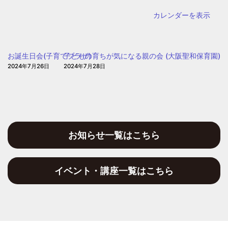
子
カレンダーを表示
ど
も・
子
お誕生日会(子育てプラザ)
子どもの育ちが気になる親の会 (大阪聖和保育園)
育
2024年7月26日
2024年7月28日
て
プ
ラ
ザ
お知らせ一覧はこちら
イベント・講座一覧はこちら