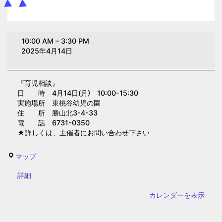
育
10:00 AM
–
3:30 PM
児
2025年4月14日
相
談
『育児相談』
(東
日 時 4月14日(月) 10:00-15:30
桃
実施場所 東桃谷幼児の園
谷
住 所 勝山北3-4-33
電 話 6731-0350
幼
★詳しくは、主催者にお問い合わせ下さい
児
の
東
マップ
園)
桃
{title}
詳細
谷
幼
カレンダーを表示
児
の