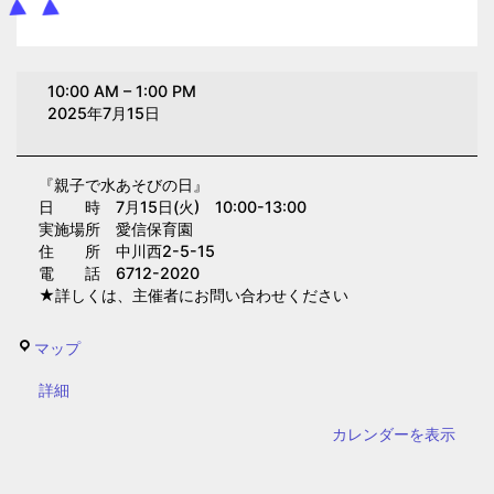
親
10:00 AM
–
1:00 PM
子
2025年7月15日
で
水
『親子で水あそびの日』
あ
日 時 7月15日(火) 10:00-13:00
そ
実施場所 愛信保育園
び
住 所 中川西2-5-15
電 話 6712-2020
の
★詳しくは、主催者にお問い合わせください
日
(愛
愛
マップ
信
信
保
{title}
詳細
保
育
育
カレンダーを表示
園)
園