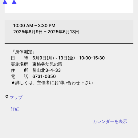
身
10:00 AM
–
3:30 PM
体
2025年6月9日
–
2025年6月13日
測
定
『身体測定』
(東
日 時 6月9日(月)～13日(金) 10:00-15:30
桃
実施場所 東桃谷幼児の園
谷
住 所 勝山北3-4-33
電 話 6731-0350
幼
★詳しくは、主催者にお問い合わせ下さい
児
の
東
マップ
園）
桃
{title}
詳細
谷
幼
カレンダーを表示
児
の