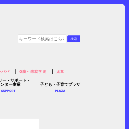
レパパ
0歳～未就学児
児童
リー・サポート・
センター事業
子ども・子育てプラザ
SUPPORT
PLAZA