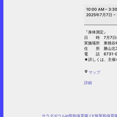
身
10:00 AM
–
3:3
体
2025年7月7日
–
測
定
『身体測定』
(東
日 時 7月7日(月)
桃
実施場所 東桃谷
谷
住 所 勝山北3-
電 話 6731-0
幼
★詳しくは、主催
児
の
東
マップ
園）
桃
{title}
詳細
谷
幼
児
の
園
サラダボウルin聖和保育園 (大阪聖和保育園