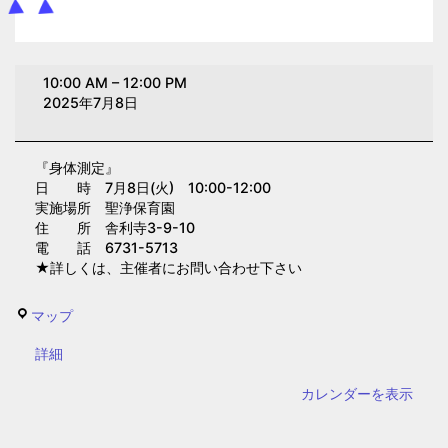
身
10:00 AM
–
12:00 PM
体
2025年7月8日
測
定
『身体測定』
(聖
日 時 7月8日(火) 10:00-12:00
浄
実施場所 聖浄保育園
保
住 所 舎利寺3-9-10
電 話 6731-5713
育
★詳しくは、主催者にお問い合わせ下さい
園)
聖
マップ
浄
{title}
詳細
保
育
カレンダーを表示
園