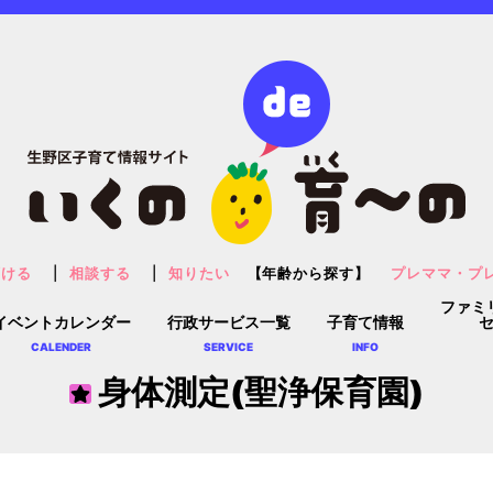
預ける
相談する
知りたい
【年齢から探す】
プレママ・プ
ファミ
イベントカレンダー
行政サービス一覧
子育て情報
CALENDER
SERVICE
INFO
身体測定(聖浄保育園)