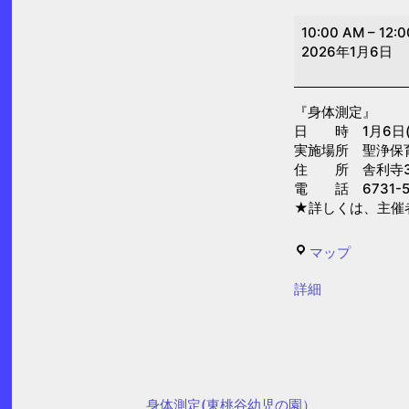
身
10:00 AM
–
12:
体
2026年1月6日
測
定
『身体測定』
(聖
日 時 1月6日(火)
浄
実施場所 聖浄保
保
住 所 舎利寺3-
電 話 6731-5
育
★詳しくは、主催
園)
聖
マップ
浄
{title}
詳細
保
育
園
身体測定(東桃谷幼児の園）