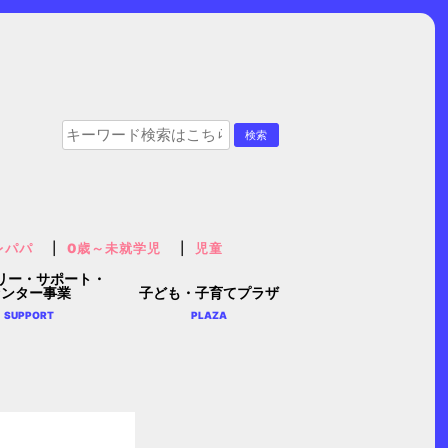
レパパ
0歳～未就学児
児童
リー・サポート・
センター事業
子ども・子育てプラザ
SUPPORT
PLAZA