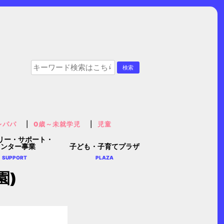
レパパ
0歳～未就学児
児童
リー・サポート・
センター事業
子ども・子育てプラザ
SUPPORT
PLAZA
園)