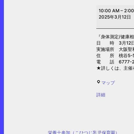
身
10:00 AM
–
2:0
体
2025年3月12日
測
定/
『身体測定/健康
健
日 時 3月12日(水
康
実施場所 大阪聖
相
住 所 桃谷5-5
電 話 6777-2
談
★詳しくは、主催
(大
阪
せ
マップ
聖
い
和
{title}
詳細
わ
保
の
育
ぽ
園)
ぽ
ぽ
栄養士参加（こひつじ乳児保育園）