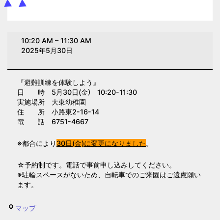
避
10:20 AM
–
11:30 AM
難
2025年5月30日
訓
練
『避難訓練を体験しよう』
を
日 時 5月30日(金) 10:20-11:30
体
実施場所 大東幼稚園
験
住 所 小路東2-16-14
電 話 6751-4667
し
よ
※都合により
30日(金)に変更になりました
。
う
(大
☆予約制です。電話で事前申し込みしてください。
東
※駐輪スペースがないため、自転車でのご来園はご遠慮願い
ます。
幼
稚
大
マップ
園)
東