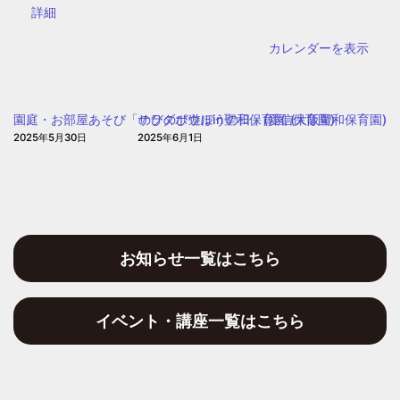
{title}
詳細
幼
稚
カレンダーを表示
園
園庭・お部屋あそび「のびのび遊ぼうの日」(愛信保育園)
サラダボウルin聖和保育園 (大阪聖和保育園)
2025年5月30日
2025年6月1日
お知らせ一覧はこちら
イベント・講座一覧はこちら