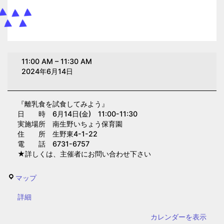
離
11:00 AM
–
11:30 AM
乳
2024年6月14日
食
を
『離乳食を試食してみよう』
試
日 時 6月14日(金) 11:00-11:30
食
実施場所 南生野いちょう保育園
し
住 所 生野東4-1-22
電 話 6731-6757
て
★詳しくは、主催者にお問い合わせ下さい
み
よ
南
マップ
う
生
(南
{title}
詳細
野
生
い
カレンダーを表示
野