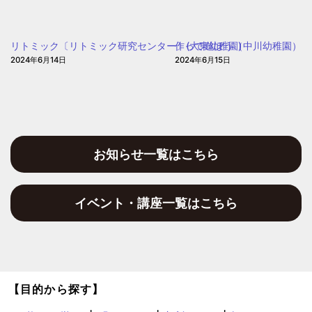
ち
い
ょ
ち
う
リトミック〔リトミック研究センター〕(大東幼稚園)
作って遊ぼう（中川幼稚園）
ょ
保
2024年6月14日
2024年6月15日
う
育
保
園
育
園)
お知らせ一覧はこちら
イベント・講座一覧はこちら
【目的から探す】