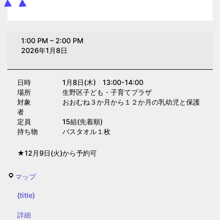
０
1:00 PM
–
2:00 PM
歳
2026年1月8日
子
育
日時 1月8日(木) 13:00-14:00
て
場所 生野区子ども・子育てプラザ
講
対象 おおむね３か月から１２か月の乳幼児と保護
座
者
定員 15組(先着順)
(子
持ち物 バスタオル１枚
育
て
★12月9日(火)から予約可
プ
ラ
生
マップ
ザ)
野
{title}
区
子
{title}
詳細