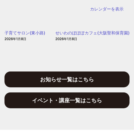
ど
カレンダーを表示
も・
子
育
子育てサロン(東小路)
せいわのぽぽぽカフェ(大阪聖和保育園)
て
2026年1月8日
2026年1月8日
プ
ラ
ザ
お知らせ一覧はこちら
イベント・講座一覧はこちら