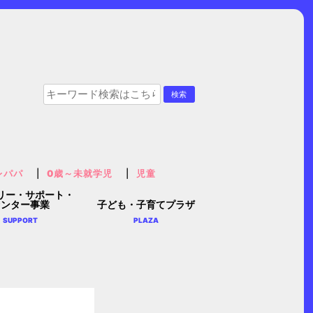
レパパ
0歳～未就学児
児童
リー・サポート・
センター事業
子ども・子育てプラザ
SUPPORT
PLAZA