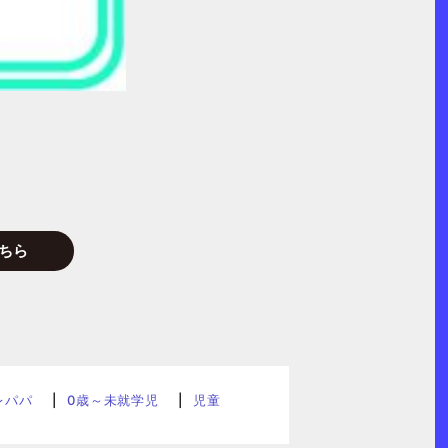
ちら
レパパ
0歳～未就学児
児童