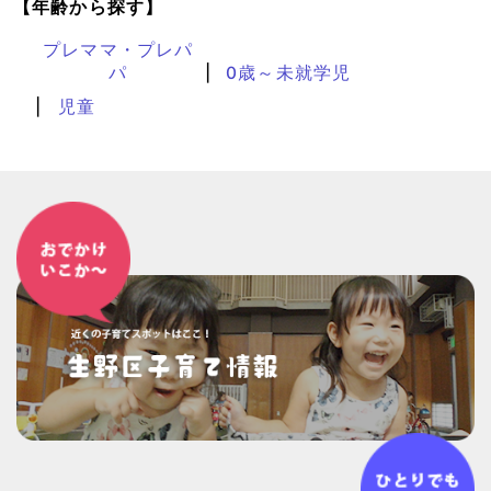
【年齢から探す】
プレママ・プレパ
パ
0歳～未就学児
児童