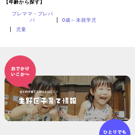
【年齢から探す】
プレママ・プレパ
パ
0歳～未就学児
児童