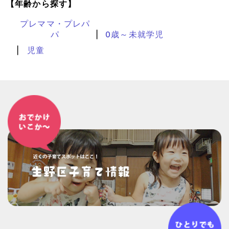
【年齢から探す】
プレママ・プレパ
パ
0歳～未就学児
児童