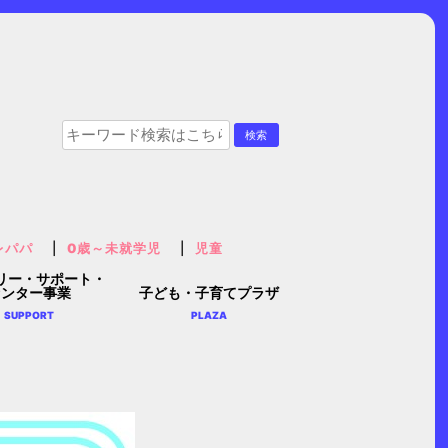
レパパ
0歳～未就学児
児童
リー・サポート・
センター事業
子ども・子育てプラザ
SUPPORT
PLAZA