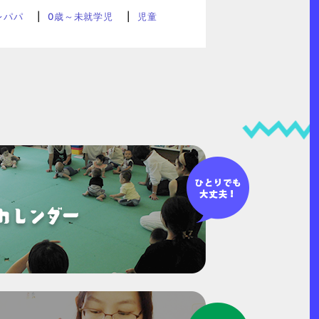
レパパ
0歳～未就学児
児童