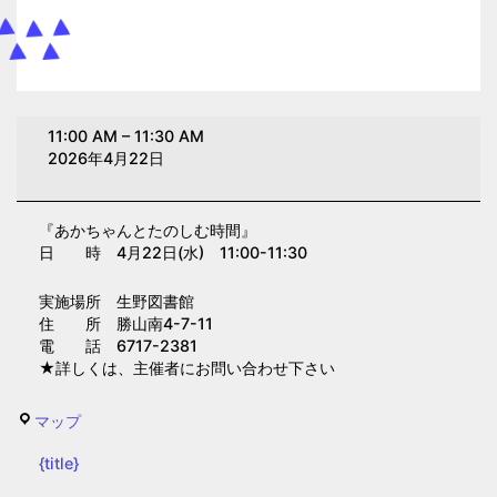
あ
11:00 AM
–
11:30 AM
か
2026年4月22日
ち
ゃ
『あかちゃんとたのしむ時間』
ん
日 時 4月22日(水) 11:00-11:30
と
た
実施場所 生野図書館
の
住 所 勝山南4-7-11
電 話 6717-2381
し
★詳しくは、主催者にお問い合わせ下さい
む
時
生
マップ
間
野
（生
{title}
図
野