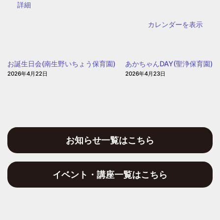
書
{title}
詳細
図
館
書
カレンダーを表示
館）
お誕生日会(南生野いちょう保育園)
あかちゃんDAY(聖浄保育園)
2026年4月22日
2026年4月23日
お知らせ一覧はこちら
イベント・講座一覧はこちら