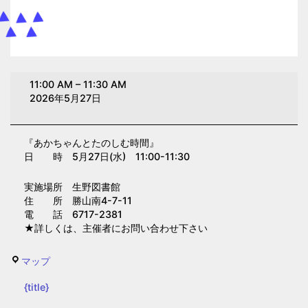
あ
11:00 AM
–
11:30 AM
か
2026年5月27日
ち
ゃ
『あかちゃんとたのしむ時間』
ん
日 時 5月27日(水) 11:00-11:30
と
た
実施場所 生野図書館
の
住 所 勝山南4-7-11
電 話 6717-2381
し
★詳しくは、主催者にお問い合わせ下さい
む
時
生
マップ
間
野
（生
{title}
図
野