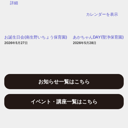
書
{title}
詳細
図
館
書
カレンダーを表示
館）
お誕生日会(南生野いちょう保育園)
あかちゃんDAY(聖浄保育園)
2026年5月27日
2026年5月28日
お知らせ一覧はこちら
イベント・講座一覧はこちら