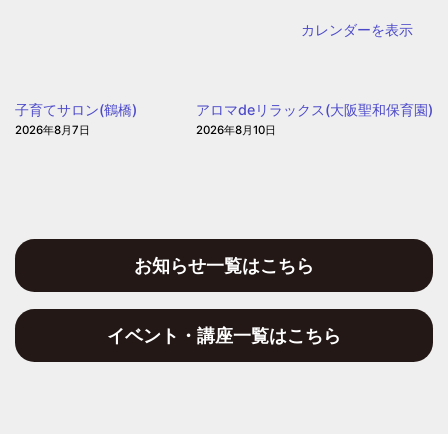
ど
カレンダーを表示
も・
子
育
子育てサロン(鶴橋)
アロマdeリラックス(大阪聖和保育園)
て
2026年8月7日
2026年8月10日
プ
ラ
ザ
お知らせ一覧はこちら
イベント・講座一覧はこちら