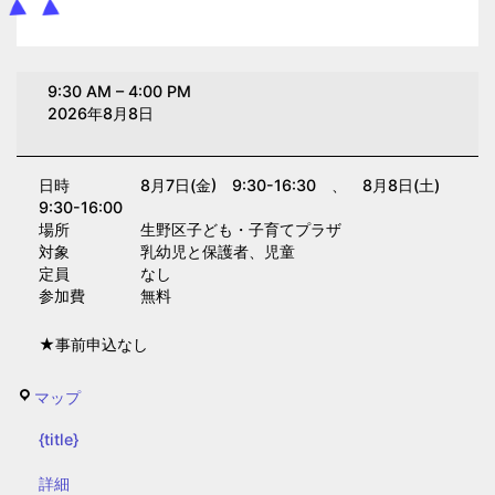
え
9:30 AM
–
4:00 PM
ほ
2026年8月8日
ん
展
日時 8月7日(金) 9:30-16:30 、 8月8日(土)
(子
9:30-16:00
育
場所 生野区子ども・子育てプラザ
て
対象 乳幼児と保護者、児童
定員 なし
プ
参加費 無料
ラ
ザ)
★事前申込なし
生
マップ
野
{title}
区
子
{title}
詳細