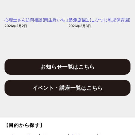
ぽ
day(大
ぽ
阪
ぽ
心理士さん訪問相談(南生野いちょう保育園)
節分ごっこ(こひつじ乳児保育園)
聖
2026年2月2日
2026年2月3日
和
保
育
園)
お知らせ一覧はこちら
イベント・講座一覧はこちら
【目的から探す】