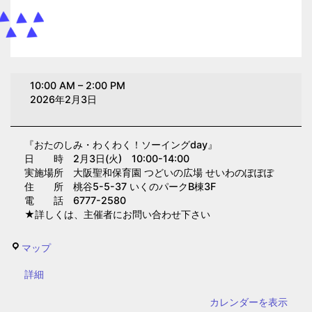
お
10:00 AM
–
2:00 PM
た
2026年2月3日
の
し
『おたのしみ・わくわく！ソーイングday』
み・
日 時 2月3日(火) 10:00-14:00
わ
実施場所 大阪聖和保育園 つどいの広場 せいわのぽぽぽ
く
住 所 桃谷5-5-37 いくのパークB棟3F
電 話 6777-2580
わ
★詳しくは、主催者にお問い合わせ下さい
く！
ソ
せ
マップ
ー
い
イ
{title}
詳細
わ
ン
の
カレンダーを表示
グ