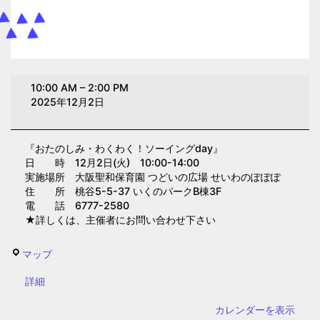
お
10:00 AM
–
2:00 PM
た
2025年12月2日
の
し
『おたのしみ・わくわく！ソーイングday』
み・
日 時 12月2日(火) 10:00-14:00
わ
実施場所 大阪聖和保育園 つどいの広場 せいわのぽぽぽ
く
住 所 桃谷5-5-37 いくのパークB棟3F
電 話 6777-2580
わ
★詳しくは、主催者にお問い合わせ下さい
く！
ソ
せ
マップ
ー
い
イ
{title}
詳細
わ
ン
の
カレンダーを表示
グ