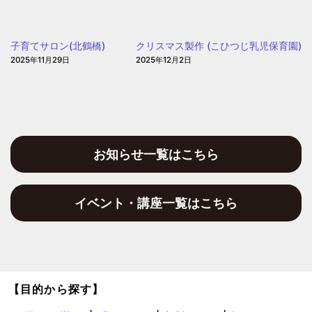
ぽ
day(大
ぽ
阪
ぽ
子育てサロン(北鶴橋)
クリスマス製作 (こひつじ乳児保育園)
聖
2025年11月29日
2025年12月2日
和
保
育
園)
お知らせ一覧はこちら
イベント・講座一覧はこちら
【目的から探す】