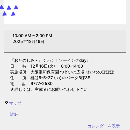
お
10:00 AM
–
2:00 PM
た
2025年12月16日
の
し
『おたのしみ・わくわく！ソーイングday』
み・
日 時 12月16日(火) 10:00-14:00
わ
実施場所 大阪聖和保育園 つどいの広場 せいわのぽぽぽ
く
住 所 桃谷5-5-37 いくのパークB棟3F
電 話 6777-2580
わ
★詳しくは、主催者にお問い合わせ下さい
く！
ソ
せ
マップ
ー
い
イ
{title}
詳細
わ
ン
の
カレンダーを表示
グ