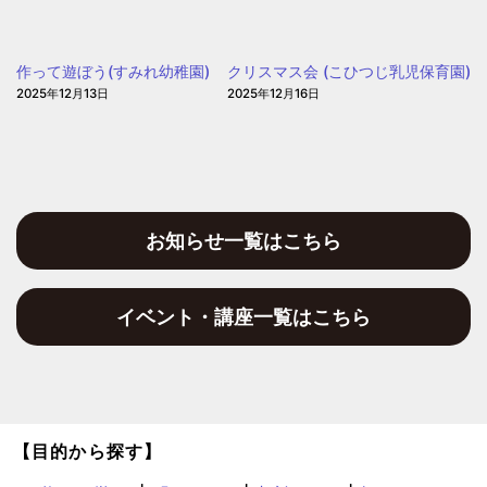
ぽ
day(大
ぽ
阪
ぽ
作って遊ぼう(すみれ幼稚園)
クリスマス会 (こひつじ乳児保育園)
聖
2025年12月13日
2025年12月16日
和
保
育
園)
お知らせ一覧はこちら
イベント・講座一覧はこちら
【目的から探す】