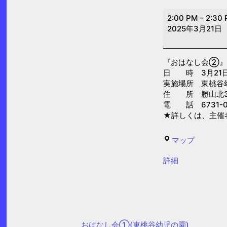
お
2:00 PM
–
2:30
は
2025年3月21日
な
し
『おはなし会②』
会
日 時 3月21日(金
②(東
実施場所 東桃谷
桃
住 所 勝山北3-
電 話 6731-0
谷
★詳しくは、主催
幼
児
東
マップ
の
桃
園)
{title}
詳細
谷
幼
児
の
園
おはなし会①(東桃谷幼児の園)