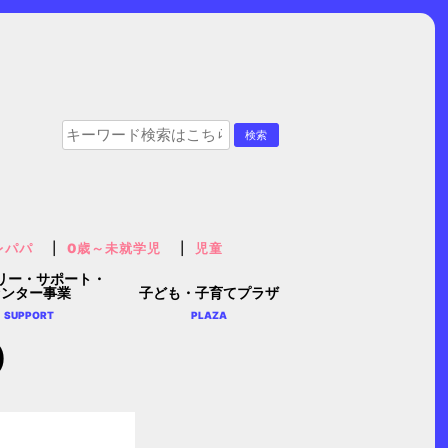
レパパ
0歳～未就学児
児童
リー・サポート・
センター事業
子ども・子育てプラザ
SUPPORT
PLAZA
)