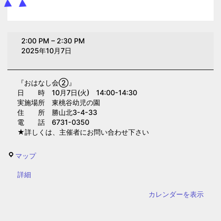
お
2:00 PM
–
2:30 PM
は
2025年10月7日
な
し
『おはなし会②』
会
日 時 10月7日(火) 14:00-14:30
②(東
実施場所 東桃谷幼児の園
桃
住 所 勝山北3-4-33
電 話 6731-0350
谷
★詳しくは、主催者にお問い合わせ下さい
幼
児
東
マップ
の
桃
園)
{title}
詳細
谷
幼
カレンダーを表示
児
の