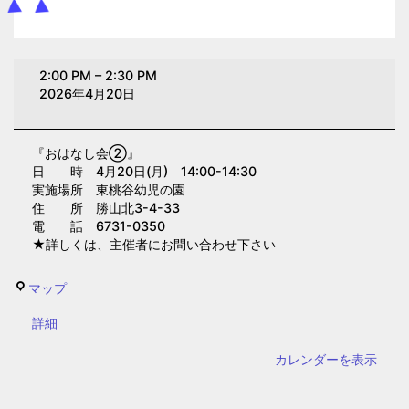
お
2:00 PM
–
2:30 PM
は
2026年4月20日
な
し
『おはなし会②』
会
日 時 4月20日(月) 14:00-14:30
②(東
実施場所 東桃谷幼児の園
桃
住 所 勝山北3-4-33
電 話 6731-0350
谷
★詳しくは、主催者にお問い合わせ下さい
幼
児
東
マップ
の
桃
園)
{title}
詳細
谷
幼
カレンダーを表示
児
の