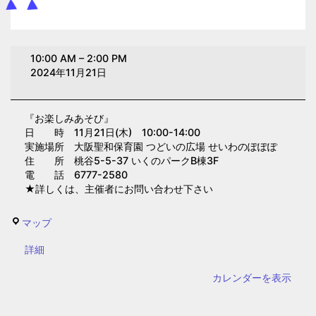
お
10:00 AM
–
2:00 PM
楽
2024年11月21日
し
み
『お楽しみあそび』
あ
日 時 11月21日(木) 10:00-14:00
そ
実施場所 大阪聖和保育園 つどいの広場 せいわのぽぽぽ
び
住 所 桃谷5-5-37 いくのパークB棟3F
電 話 6777-2580
(大
★詳しくは、主催者にお問い合わせ下さい
阪
聖
せ
マップ
和
い
保
{title}
詳細
わ
育
の
カレンダーを表示
園)
ぽ
ぽ