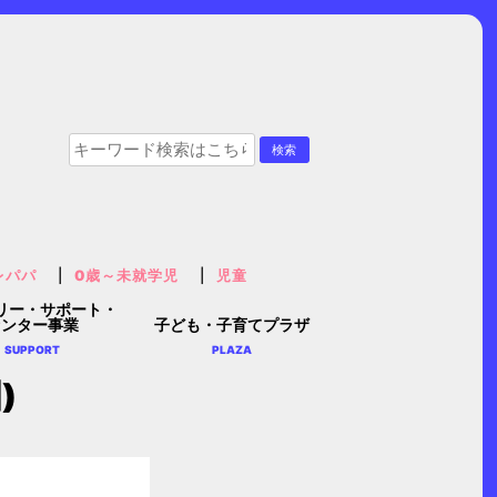
レパパ
0歳～未就学児
児童
リー・サポート・
センター事業
子ども・子育てプラザ
SUPPORT
PLAZA
)