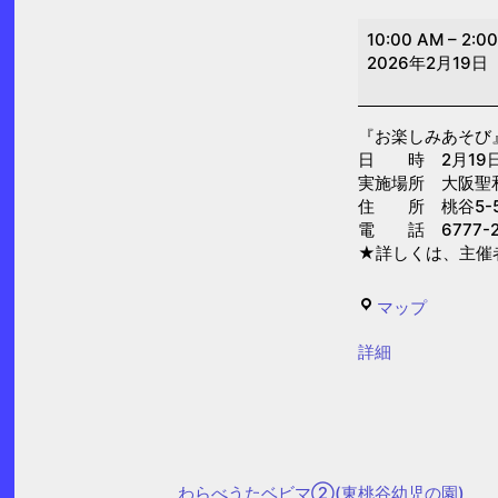
お
10:00 AM
–
2:0
楽
2026年2月19日
し
み
『お楽しみあそび
あ
日 時 2月19日(木
そ
実施場所 大阪聖
び
住 所 桃谷5-5
電 話 6777-2
(大
★詳しくは、主催
阪
聖
せ
マップ
和
い
保
{title}
詳細
わ
育
の
園)
ぽ
ぽ
ぽ
わらべうたベビマ②(東桃谷幼児の園)