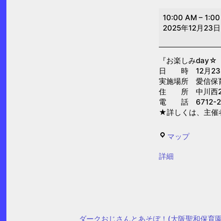
お
10:00 AM
–
1:0
楽
2025年12月23日
し
み
『お楽しみday
day☆「ク
日 時 12月23日(
リ
実施場所 愛信保
ス
住 所 中川西2-
電 話 6712-2
マ
★詳しくは、主催
ス
さ
愛
マップ
ん
信
か
{title}
詳細
保
く
育
帽
園
子
作
ダークおじさんとあそぼ！(大阪聖和保育園
り」