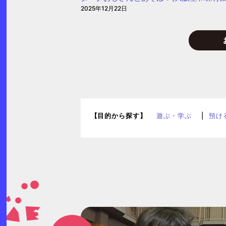
2025年12月22日
(愛
信
保
育
園)
【目的から探す】
遊ぶ・学ぶ
預け