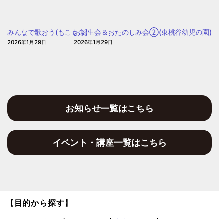
児
幼
の
児
園
みんなで歌おう(もこもこ)
お誕生会＆おたのしみ会②(東桃谷幼児の園)
の
2026年1月29日
2026年1月29日
園)
お知らせ一覧はこちら
イベント・講座一覧はこちら
【目的から探す】