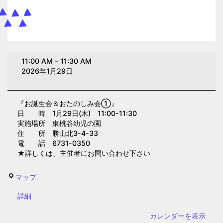
お
11:00 AM
–
11:30 AM
誕
2026年1月29日
生
会
『お誕生会＆おたのしみ会①』
＆
日 時 1月29日(木) 11:00-11:30
お
実施場所 東桃谷幼児の園
た
住 所 勝山北3-4-33
電 話 6731-0350
の
★詳しくは、主催者にお問い合わせ下さい
し
み
東
マップ
会
桃
①(東
{title}
詳細
谷
桃
幼
カレンダーを表示
谷