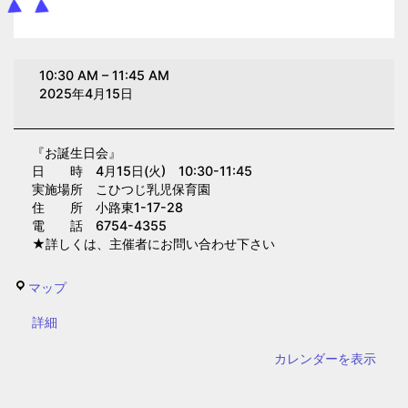
お
10:30 AM
–
11:45 AM
誕
2025年4月15日
生
日
『お誕生日会』
会
日 時 4月15日(火) 10:30-11:45
(こ
実施場所 こひつじ乳児保育園
ひ
住 所 小路東1-17-28
電 話 6754-4355
つ
★詳しくは、主催者にお問い合わせ下さい
じ
乳
こ
マップ
児
ひ
保
{title}
詳細
つ
育
じ
カレンダーを表示
園)
乳
児