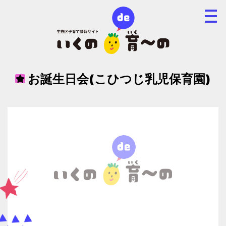
お誕生日会(こひつじ乳児保育園)