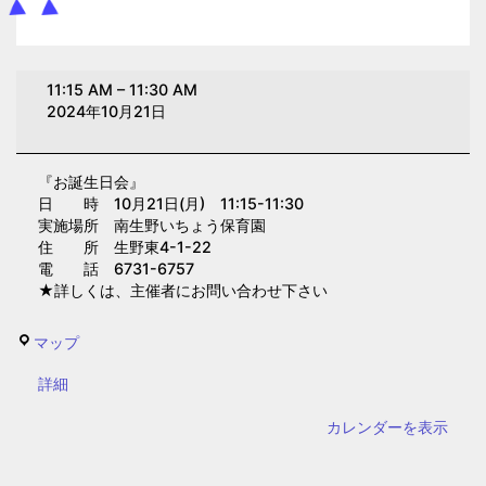
お
11:15 AM
–
11:30 AM
誕
2024年10月21日
生
日
『お誕生日会』
会
日 時 10月21日(月) 11:15-11:30
(南
実施場所 南生野いちょう保育園
生
住 所 生野東4-1-22
電 話 6731-6757
野
★詳しくは、主催者にお問い合わせ下さい
い
ち
南
マップ
ょ
生
う
{title}
詳細
野
保
い
カレンダーを表示
育
ち
園)
ょ