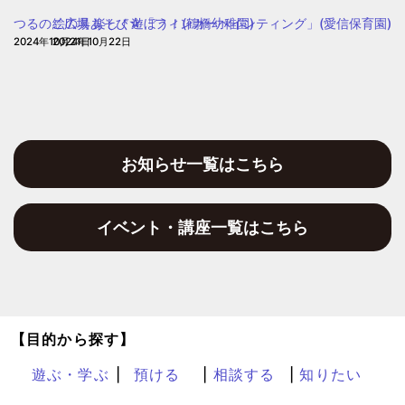
う
つるのこ広場 楽しく遊ぼう！(鶴橋幼稚園)
絵の具あそび☆「フィンガーペインティング」(愛信保育園)
保
2024年10月21日
2024年10月22日
育
園
お知らせ一覧はこちら
イベント・講座一覧はこちら
【目的から探す】
遊ぶ・学ぶ
預ける
相談する
知りたい