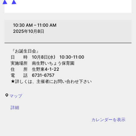
お
10:30 AM
–
11:00 AM
誕
2025年10月8日
生
日
『お誕生日会』
会
日 時 10月8日(水) 10:30-11:00
(南
実施場所 南生野いちょう保育園
生
住 所 生野東4-1-22
電 話 6731-6757
野
★詳しくは、主催者にお問い合わせ下さい
い
ち
南
マップ
ょ
生
う
{title}
詳細
野
保
い
カレンダーを表示
育
ち
園)
ょ