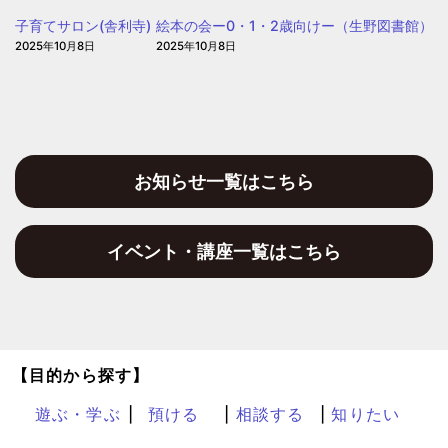
う
子育てサロン(舎利寺)
絵本の会ー0・1・2歳向けー（生野図書館）
保
2025年10月8日
2025年10月8日
育
園
お知らせ一覧はこちら
イベント・講座一覧はこちら
【目的から探す】
遊ぶ・学ぶ
預ける
相談する
知りたい