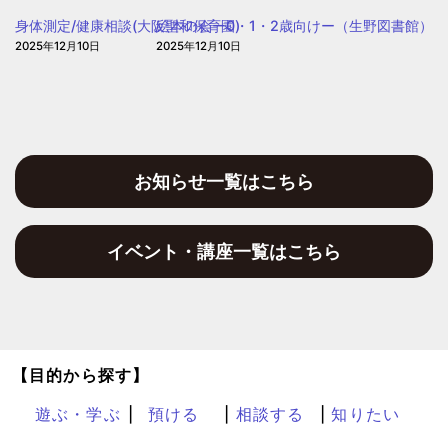
う
身体測定/健康相談(大阪聖和保育園)
絵本の会ー0・1・2歳向けー（生野図書館）
保
2025年12月10日
2025年12月10日
育
園
お知らせ一覧はこちら
イベント・講座一覧はこちら
【目的から探す】
遊ぶ・学ぶ
預ける
相談する
知りたい