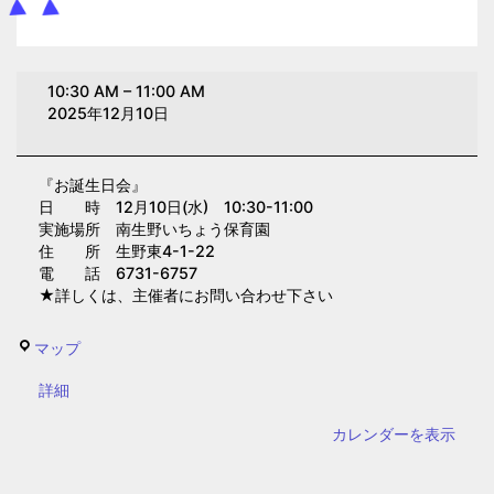
お
10:30 AM
–
11:00 AM
誕
2025年12月10日
生
日
『お誕生日会』
会
日 時 12月10日(水) 10:30-11:00
(南
実施場所 南生野いちょう保育園
生
住 所 生野東4-1-22
電 話 6731-6757
野
★詳しくは、主催者にお問い合わせ下さい
い
ち
南
マップ
ょ
生
う
{title}
詳細
野
保
い
カレンダーを表示
育
ち
園)
ょ