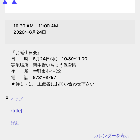
お
10:30 AM
–
11:00 AM
誕
2026年6月24日
生
日
『お誕生日会』
会
日 時 6月24日(水) 10:30-11:00
(南
実施場所 南生野いちょう保育園
生
住 所 生野東4-1-22
電 話 6731-6757
野
★詳しくは、主催者にお問い合わせ下さい
い
ち
南
マップ
ょ
生
う
{title}
野
保
い
{title}
詳細
育
ち
園)
カレンダーを表示
ょ