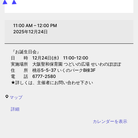
お
11:00 AM
–
12:00 PM
誕
2025年12月24日
生
日
『お誕生日会』
会
日 時 12月24日(水) 11:00-12:00
(大
実施場所 大阪聖和保育園 つどいの広場 せいわのぽぽぽ
阪
住 所 桃谷5-5-37 いくのパークB棟3F
電 話 6777-2580
聖
★詳しくは、主催者にお問い合わせ下さい
和
保
せ
マップ
育
い
園)
{title}
詳細
わ
の
カレンダーを表示
ぽ
ぽ