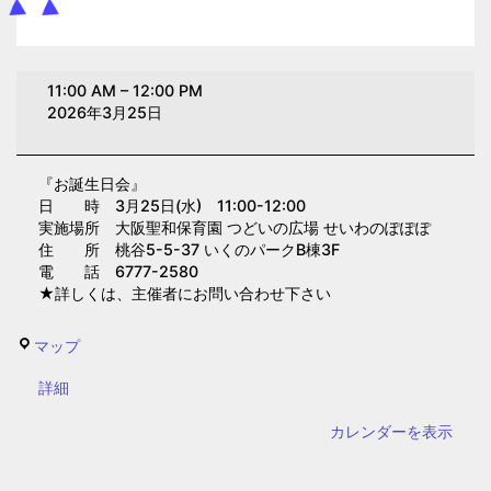
お
11:00 AM
–
12:00 PM
誕
2026年3月25日
生
日
『お誕生日会』
会
日 時 3月25日(水) 11:00-12:00
(大
実施場所 大阪聖和保育園 つどいの広場 せいわのぽぽぽ
阪
住 所 桃谷5-5-37 いくのパークB棟3F
電 話 6777-2580
聖
★詳しくは、主催者にお問い合わせ下さい
和
保
せ
マップ
育
い
園)
{title}
詳細
わ
の
カレンダーを表示
ぽ
ぽ