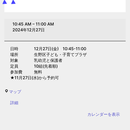
お
10:45 AM
–
11:00 AM
誕
2024年12月27日
生
日
日時 12月27日(金) 10:45-11:00
会
場所 生野区子ども・子育てプラザ
(子
対象 乳幼児と保護者
育
定員 10組(先着順)
参加費 無料
て
★11月27日(水)から予約可
プ
ラ
生
マップ
ザ)
野
{title}
詳細
区
子
カレンダーを表示
ど
も・