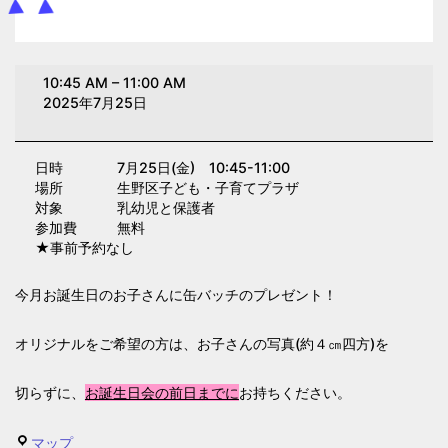
お
10:45 AM
–
11:00 AM
誕
2025年7月25日
生
日
日時 7月25日(金) 10:45-11:00
会
場所 生野区子ども・子育てプラザ
(子
対象 乳幼児と保護者
育
参加費 無料
★事前予約なし
て
プ
今月お誕生日のお子さんに缶バッチのプレゼント！
ラ
ザ)
オリジナルをご希望の方は、お子さんの写真(約４㎝四方)を
切らずに、
お誕生日会の前日までに
お持ちください。
生
マップ