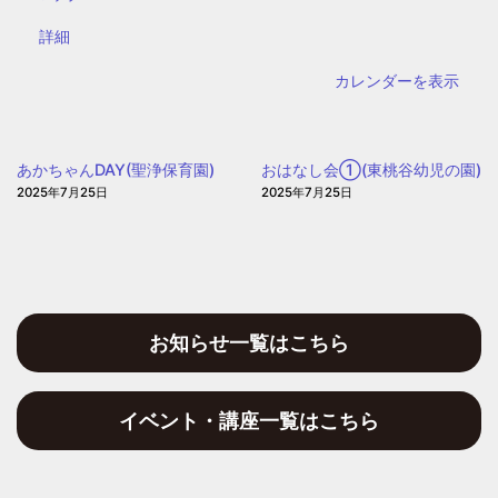
野
{title}
詳細
区
子
カレンダーを表示
ど
も・
子
あかちゃんDAY(聖浄保育園)
おはなし会①(東桃谷幼児の園)
育
2025年7月25日
2025年7月25日
て
プ
ラ
ザ
お知らせ一覧はこちら
イベント・講座一覧はこちら