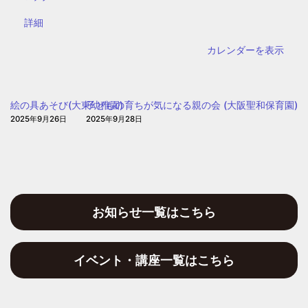
野
{title}
詳細
区
子
カレンダーを表示
ど
も・
子
絵の具あそび(大東幼稚園)
子どもの育ちが気になる親の会 (大阪聖和保育園)
育
2025年9月26日
2025年9月28日
て
プ
ラ
ザ
お知らせ一覧はこちら
イベント・講座一覧はこちら