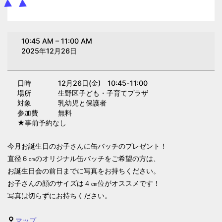
お
10:45 AM
–
11:00 AM
誕
2025年12月26日
生
日
日時 12月26日(金) 10:45-11:00
会
場所 生野区子ども・子育てプラザ
(子
対象 乳幼児と保護者
育
参加費 無料
★事前予約なし
て
プ
今月お誕生日のお子さんに缶バッチのプレゼント！
ラ
直径６㎝のオリジナル缶バッチをご希望の方は、
ザ)
お誕生日会の前日までに写真をお持ちください。
お子さんの顔のサイズは４㎝位がオススメです！
写真は切らずにお持ちください。
生
マップ