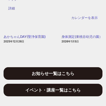
野
{title}
詳細
区
子
カレンダーを表示
ど
も・
子
あかちゃんDAY(聖浄保育園)
身体測定(東桃谷幼児の園）
育
2025年12月26日
2026年1月5日
て
プ
ラ
ザ
お知らせ一覧はこちら
イベント・講座一覧はこちら