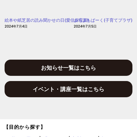
ぽ
保
ぽ
育
ぽ
絵本や紙芝居の読み聞かせの日(愛信保育園)
よちよちぱーく(子育てプラザ)
園)
2024年7月4日
2024年7月5日
お知らせ一覧はこちら
イベント・講座一覧はこちら
【目的から探す】