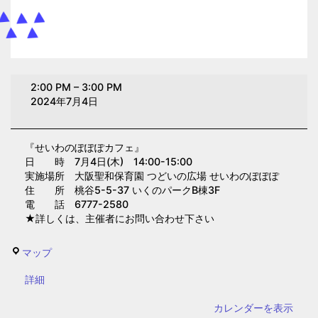
せ
2:00 PM
–
3:00 PM
い
2024年7月4日
わ
の
『せいわのぽぽぽカフェ』
ぽ
日 時 7月4日(木) 14:00-15:00
ぽ
実施場所 大阪聖和保育園 つどいの広場 せいわのぽぽぽ
ぽ
住 所 桃谷5-5-37 いくのパークB棟3F
電 話 6777-2580
カ
★詳しくは、主催者にお問い合わせ下さい
フ
ェ
せ
マップ
(大
い
阪
{title}
詳細
わ
聖
の
カレンダーを表示
和