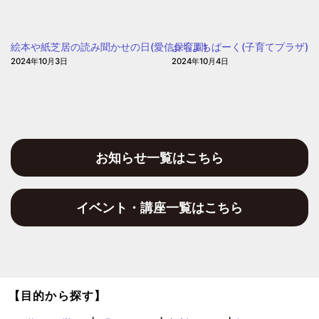
ぽ
保
ぽ
育
ぽ
絵本や紙芝居の読み聞かせの日(愛信保育園)
よちよちぱーく(子育てプラザ)
園)
2024年10月3日
2024年10月4日
お知らせ一覧はこちら
イベント・講座一覧はこちら
【目的から探す】