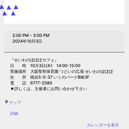
せ
2:00 PM
–
3:00 PM
い
2024年10月3日
わ
の
『せいわのぽぽぽカフェ』
ぽ
日 時 10月3日(木) 14:00-15:00
ぽ
実施場所 大阪聖和保育園 つどいの広場 せいわのぽぽぽ
ぽ
住 所 桃谷5-5-37 いくのパークB棟3F
電 話 6777-2580
カ
★詳しくは、主催者にお問い合わせ下さい
フ
ェ
せ
マップ
(大
い
阪
{title}
詳細
わ
聖
の
カレンダーを表示
和