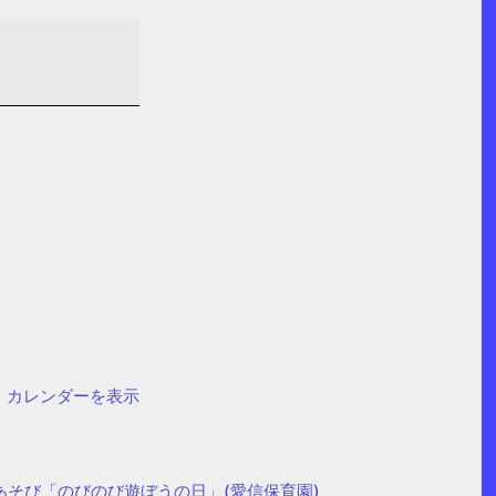
カレンダーを表示
あそび「のびのび遊ぼうの日」(愛信保育園)