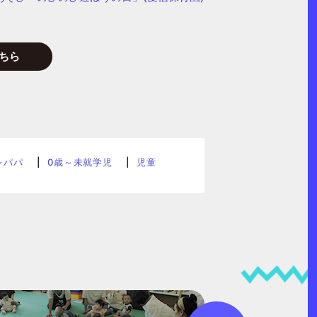
ちら
レパパ
0歳～未就学児
児童