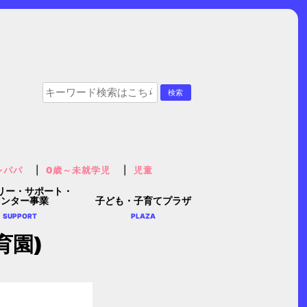
レパパ
0歳～未就学児
児童
リー・サポート・
センター事業
子ども・子育てプラザ
SUPPORT
PLAZA
育園)