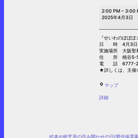
せ
2:00 PM
–
3:00
い
2025年4月3日
わ
の
『せいわのぽぽぽ
ぽ
日 時 4月3日(木)
ぽ
実施場所 大阪聖
ぽ
住 所 桃谷5-5
電 話 6777-2
カ
★詳しくは、主催
フ
ェ
せ
マップ
(大
い
阪
{title}
詳細
わ
聖
の
和
ぽ
保
ぽ
育
ぽ
絵本や紙芝居の読み聞かせの日(愛信保育園
園)