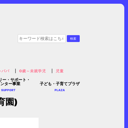
レパパ
0歳～未就学児
児童
リー・サポート・
センター事業
子ども・子育てプラザ
SUPPORT
PLAZA
育園)