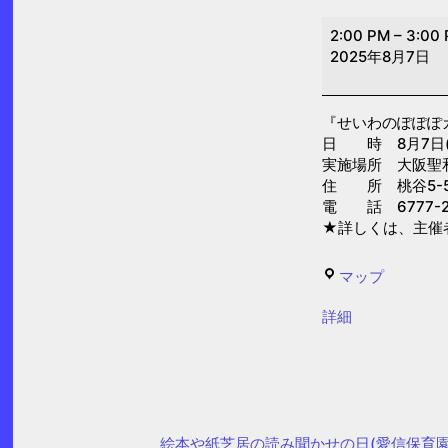
せ
2:00 PM
–
3:00
い
2025年8月7日
わ
の
『せいわのぽぽぽ
ぽ
日 時 8月7日(木)
ぽ
実施場所 大阪聖
ぽ
住 所 桃谷5-5
電 話 6777-2
カ
★詳しくは、主催
フ
ェ
せ
マップ
(大
い
阪
{title}
詳細
わ
聖
の
和
ぽ
保
ぽ
育
ぽ
絵本や紙芝居の読み聞かせの日(愛信保育園
園)