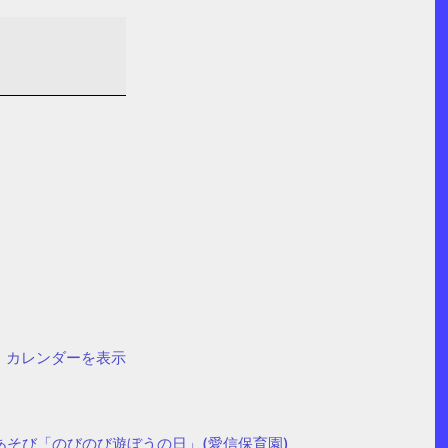
カレンダーを表示
あそび「のびのび遊ぼうの日」(愛信保育園)