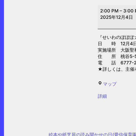
せ
2:00 PM
–
3:00
い
2025年12月4日
わ
の
『せいわのぽぽぽ
ぽ
日 時 12月4日(木
ぽ
実施場所 大阪聖
ぽ
住 所 桃谷5-5
電 話 6777-2
カ
★詳しくは、主催
フ
ェ
せ
マップ
(大
い
阪
{title}
詳細
わ
聖
の
和
ぽ
保
ぽ
育
ぽ
絵本や紙芝居の読み聞かせの日(愛信保育園
園)