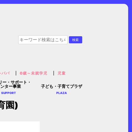
レパパ
0歳～未就学児
児童
リー・サポート・
センター事業
子ども・子育てプラザ
SUPPORT
PLAZA
育園)