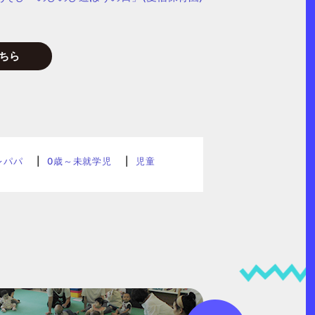
ちら
レパパ
0歳～未就学児
児童