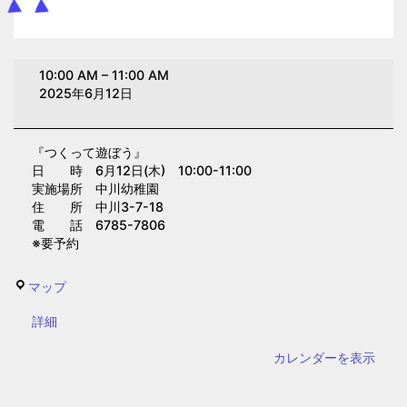
つ
10:00 AM
–
11:00 AM
く
2025年6月12日
っ
て
『つくって遊ぼう』
遊
日 時 6月12日(木) 10:00-11:00
ぼ
実施場所 中川幼稚園
う
住 所 中川3-7-18
電 話 6785-7806
（中
※要予約
川
幼
中
マップ
稚
川
園）
{title}
詳細
幼
稚
カレンダーを表示
園