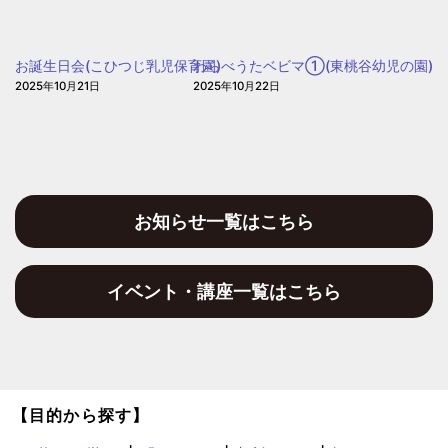
園
幼
稚
お誕生日会(こひつじ乳児保育園)
わらべうたベビマ①(東桃谷幼児の園)
園)
2025年10月21日
2025年10月22日
お知らせ一覧はこちら
イベント・講座一覧はこちら
【目的から探す】