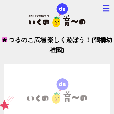
つるのこ広場 楽しく遊ぼう！(鶴橋幼
稚園)