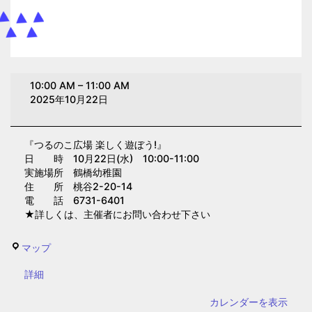
つ
10:00 AM
–
11:00 AM
る
2025年10月22日
の
こ
『つるのこ広場 楽しく遊ぼう!』
広
日 時 10月22日(水) 10:00-11:00
場
実施場所 鶴橋幼稚園
楽
住 所 桃谷2-20-14
電 話 6731-6401
し
★詳しくは、主催者にお問い合わせ下さい
く
遊
鶴
マップ
ぼ
橋
う！
{title}
詳細
幼
(鶴
稚
カレンダーを表示
橋