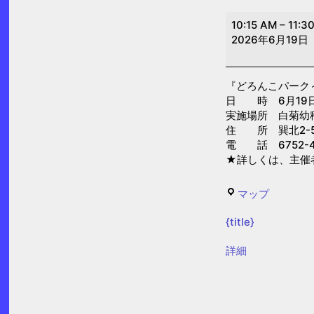
ど
10:15 AM
–
11:3
ろ
2026年6月19日
ん
こ
『どろんこパーク
パ
日 時 6月19日(金
ー
実施場所 白菊幼
ク
住 所 巽北2-5
電 話 6752-4
～
★詳しくは、主催
ど
ろ
白
マップ
ん
菊
こ
{title}
幼
あ
稚
{title}
詳細
そ
園
び
で
楽