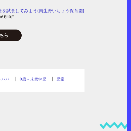
食を試食してみよう(南生野いちょう保育園)
年6月19日
ちら
レパパ
0歳～未就学児
児童