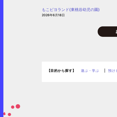
し
もこピヨランド(東桃谷幼児の園)
も
2026年6月18日
う
～
(白
菊
幼
稚
園)
【目的から探す】
遊ぶ・学ぶ
預け