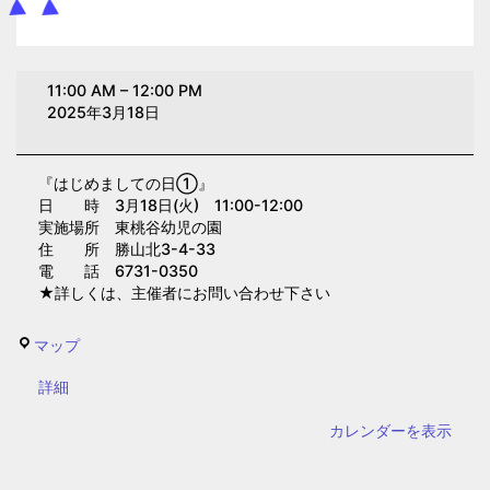
は
11:00 AM
–
12:00 PM
じ
2025年3月18日
め
ま
『はじめましての日①』
し
日 時 3月18日(火) 11:00-12:00
て
実施場所 東桃谷幼児の園
の
住 所 勝山北3-4-33
電 話 6731-0350
日
★詳しくは、主催者にお問い合わせ下さい
①(東
桃
東
マップ
谷
桃
幼
{title}
詳細
谷
児
幼
カレンダーを表示
の
児
園)
の