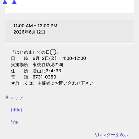
は
11:00 AM
–
12:00 PM
じ
2026年6月12日
め
ま
『はじめましての日①』
し
日 時 6月12日(金) 11:00-12:00
て
実施場所 東桃谷幼児の園
の
住 所 勝山北3-4-33
電 話 6731-0350
日
★詳しくは、主催者にお問い合わせ下さい
①(東
桃
東
マップ
谷
桃
幼
{title}
谷
児
幼
{title}
詳細
の
児
園)
カレンダーを表示
の